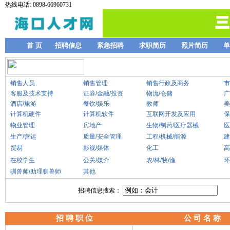
热线电话: 0898-66960731
首 页
招聘信息
紧急招聘
求职简历
照片简历
单
销售人员
销售管理
销售行政及商务
市
客服及技术支持
证券/金融/投资
物流/仓储
广
酒店/旅游
餐饮/娱乐
教师
美
计算机硬件
计算机软件
互联网开发及应用
保
物业管理
房地产
生物/制药/医疗器械
医
生产/营运
质量/安全管理
工程/机械/能源
建
贸易
影视/媒体
化工
高
在校学生
公关/媒介
农/林/牧/渔
环
驯兽师/助理驯兽师
其他
招聘信息搜索：
招 聘 职 位
公 司 名 称