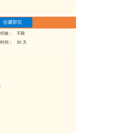
作经验：
不限
效时间：
30 天
。