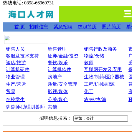
热线电话: 0898-66960731
首 页
招聘信息
紧急招聘
求职简历
照片简历
单
销售人员
销售管理
销售行政及商务
客服及技术支持
证券/金融/投资
物流/仓储
酒店/旅游
餐饮/娱乐
教师
计算机硬件
计算机软件
互联网开发及应用
物业管理
房地产
生物/制药/医疗器械
生产/营运
质量/安全管理
工程/机械/能源
贸易
影视/媒体
化工
在校学生
公关/媒介
农/林/牧/渔
驯兽师/助理驯兽师
其他
招聘信息搜索：